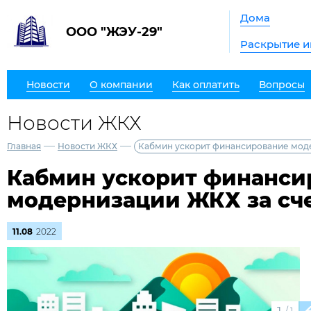
Дома
ООО "ЖЭУ-29"
Раскрытие 
Новости
О компании
Как оплатить
Вопросы
Новости ЖКХ
—
—
Главная
Новости ЖКХ
Кабмин ускорит финансирование мод
Кабмин ускорит финанси
модернизации ЖКХ за сч
11.08
2022
/
1