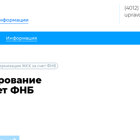
(4012)
uprav
информации
Информация
ернизации ЖКХ за счет ФНБ
рование
ет ФНБ