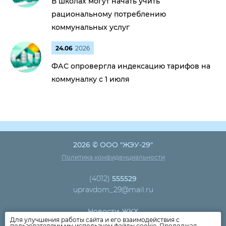
В школах могут начать учить
рациональному потреблению
коммунальных услуг
24.06
2026
ФАС опровергла индексацию тарифов на
коммуналку с 1 июля
2026 © ООО "ЖЭУ-29"
Политика конфиденциальности
(4012)
555529
upravdom_29@mail.ru
Новости ЖКХ
Для улучшения работы сайта и его взаимодействия с
Новости компании
пользователями мы используем файлы cookie. Продолжая