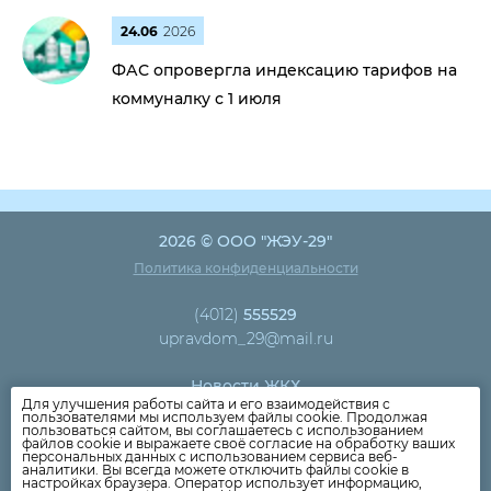
24.06
2026
ФАС опровергла индексацию тарифов на
коммуналку с 1 июля
2026 © ООО "ЖЭУ-29"
Политика конфиденциальности
(4012)
555529
upravdom_29@mail.ru
Новости ЖКХ
Для улучшения работы сайта и его взаимодействия с
Новости компании
пользователями мы используем файлы cookie. Продолжая
пользоваться сайтом, вы соглашаетесь с использованием
Как оплатить
файлов cookie и выражаете своё согласие на обработку ваших
персональных данных с использованием сервиса веб-
Дома
аналитики. Вы всегда можете отключить файлы cookie в
настройках браузера. Оператор использует информацию,